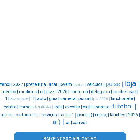
loja |
pulse |
fendi |
2027 |
prefeitura |
acai |
jovem |
veículos |
servi |
medico |
medicina |
oi |
pizz |
2026 |
contemp |
delegacia |
lanche |
cart |
1 |
acougue |
' |
|
auto |
guia |
camera |
pizza |
lanchonete |
iptu 2026 |
futebol |
dentista |
centro |
como |
iptu |
escolas |
multi |
parque |
/ |
forum |
cartório |
rg |
serviços |
sofa |
psico |
) |
como, |
lanches |
2025 |
ar) |
ar |
carros |
BAIXE NOSSO APLICATIVO