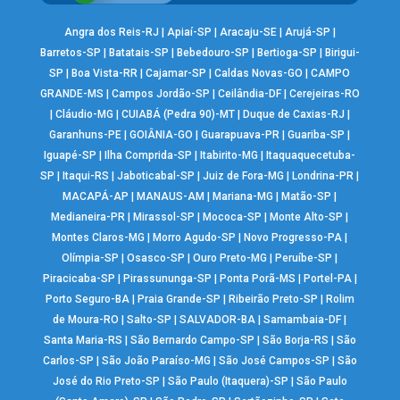
Angra dos Reis-RJ
|
Apiaí-SP
|
Aracaju-SE
|
Arujá-SP
|
Barretos-SP
|
Batatais-SP
|
Bebedouro-SP
|
Bertioga-SP
|
Birigui-
SP
|
Boa Vista-RR
|
Cajamar-SP
|
Caldas Novas-GO
|
CAMPO
GRANDE-MS
|
Campos Jordão-SP
|
Ceilândia-DF
|
Cerejeiras-RO
|
Cláudio-MG
|
CUIABÁ (Pedra 90)-MT
|
Duque de Caxias-RJ
|
Garanhuns-PE
|
GOIÂNIA-GO
|
Guarapuava-PR
|
Guariba-SP
|
Iguapé-SP
|
Ilha Comprida-SP
|
Itabirito-MG
|
Itaquaquecetuba-
SP
|
Itaqui-RS
|
Jaboticabal-SP
|
Juiz de Fora-MG
|
Londrina-PR
|
MACAPÁ-AP
|
MANAUS-AM
|
Mariana-MG
|
Matão-SP
|
Medianeira-PR
|
Mirassol-SP
|
Mococa-SP
|
Monte Alto-SP
|
Montes Claros-MG
|
Morro Agudo-SP
|
Novo Progresso-PA
|
Olímpia-SP
|
Osasco-SP
|
Ouro Preto-MG
|
Peruíbe-SP
|
Piracicaba-SP
|
Pirassununga-SP
|
Ponta Porã-MS
|
Portel-PA
|
Porto Seguro-BA
|
Praia Grande-SP
|
Ribeirão Preto-SP
|
Rolim
de Moura-RO
|
Salto-SP
|
SALVADOR-BA
|
Samambaia-DF
|
Santa Maria-RS
|
São Bernardo Campo-SP
|
São Borja-RS
|
São
Carlos-SP
|
São João Paraíso-MG
|
São José Campos-SP
|
São
José do Rio Preto-SP
|
São Paulo (Itaquera)-SP
|
São Paulo