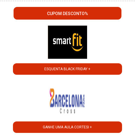
CUPOM DESCONTO%
ESQUENTA BLACK FRIDAY +
GANHE UMA AULA CORTESI +