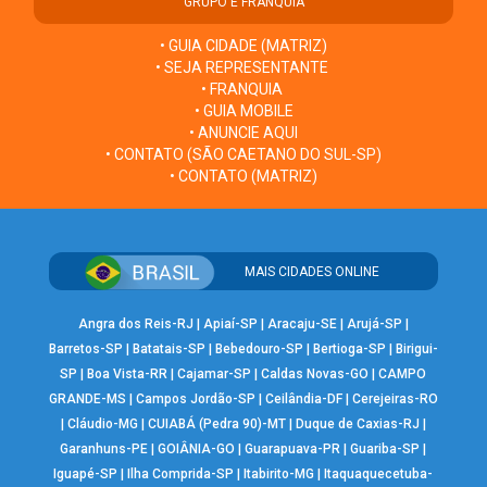
GRUPO E FRANQUIA
• GUIA CIDADE (MATRIZ)
• SEJA REPRESENTANTE
• FRANQUIA
• GUIA MOBILE
• ANUNCIE AQUI
• CONTATO (SÃO CAETANO DO SUL-SP)
• CONTATO (MATRIZ)
MAIS CIDADES ONLINE
Angra dos Reis-RJ
|
Apiaí-SP
|
Aracaju-SE
|
Arujá-SP
|
Barretos-SP
|
Batatais-SP
|
Bebedouro-SP
|
Bertioga-SP
|
Birigui-
SP
|
Boa Vista-RR
|
Cajamar-SP
|
Caldas Novas-GO
|
CAMPO
GRANDE-MS
|
Campos Jordão-SP
|
Ceilândia-DF
|
Cerejeiras-RO
|
Cláudio-MG
|
CUIABÁ (Pedra 90)-MT
|
Duque de Caxias-RJ
|
Garanhuns-PE
|
GOIÂNIA-GO
|
Guarapuava-PR
|
Guariba-SP
|
Iguapé-SP
|
Ilha Comprida-SP
|
Itabirito-MG
|
Itaquaquecetuba-