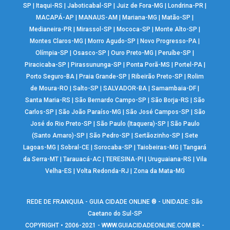
SP
|
Itaqui-RS
|
Jaboticabal-SP
|
Juiz de Fora-MG
|
Londrina-PR
|
MACAPÁ-AP
|
MANAUS-AM
|
Mariana-MG
|
Matão-SP
|
Medianeira-PR
|
Mirassol-SP
|
Mococa-SP
|
Monte Alto-SP
|
Montes Claros-MG
|
Morro Agudo-SP
|
Novo Progresso-PA
|
Olímpia-SP
|
Osasco-SP
|
Ouro Preto-MG
|
Peruíbe-SP
|
Piracicaba-SP
|
Pirassununga-SP
|
Ponta Porã-MS
|
Portel-PA
|
Porto Seguro-BA
|
Praia Grande-SP
|
Ribeirão Preto-SP
|
Rolim
de Moura-RO
|
Salto-SP
|
SALVADOR-BA
|
Samambaia-DF
|
Santa Maria-RS
|
São Bernardo Campo-SP
|
São Borja-RS
|
São
Carlos-SP
|
São João Paraíso-MG
|
São José Campos-SP
|
São
José do Rio Preto-SP
|
São Paulo (Itaquera)-SP
|
São Paulo
(Santo Amaro)-SP
|
São Pedro-SP
|
Sertãozinho-SP
|
Sete
Lagoas-MG
|
Sobral-CE
|
Sorocaba-SP
|
Taiobeiras-MG
|
Tangará
da Serra-MT
|
Tarauacá-AC
|
TERESINA-PI
|
Uruguaiana-RS
|
Vila
Velha-ES
|
Volta Redonda-RJ
|
Zona da Mata-MG
REDE DE FRANQUIA - GUIA CIDADE ONLINE ® - UNIDADE: São
Caetano do Sul-SP
COPYRIGHT • 2006-2021 -
WWW.GUIACIDADEONLINE.COM.BR
-