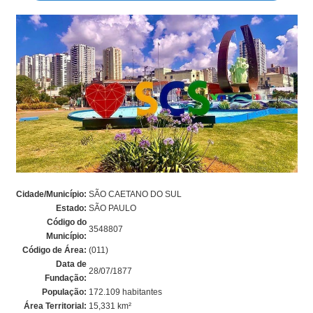
Cidade/Município:
SÃO CAETANO DO SUL
Estado:
SÃO PAULO
Código do
3548807
Município:
Código de Área:
(011)
Data de
28/07/1877
Fundação:
População:
172.109 habitantes
Área Territorial:
15,331 km²