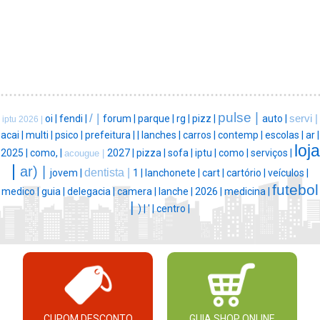
pulse |
/ |
oi |
fendi |
forum |
parque |
rg |
pizz |
auto |
servi |
iptu 2026 |
acai |
multi |
psico |
prefeitura |
|
lanches |
carros |
contemp |
escolas |
ar |
loja
2025 |
como, |
2027 |
pizza |
sofa |
iptu |
como |
serviços |
acougue |
|
ar) |
dentista |
jovem |
1 |
lanchonete |
cart |
cartório |
veículos |
futebol
medico |
guia |
delegacia |
camera |
lanche |
2026 |
medicina |
|
) |
' |
centro |
CUPOM DESCONTO
GUIA SHOP ONLINE