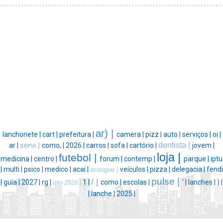
ar) |
lanchonete |
cart |
prefeitura |
camera |
pizz |
auto |
serviços |
oi |
dentista |
ar |
servi |
como, |
2026 |
carros |
sofa |
cartório |
jovem |
loja |
futebol |
medicina |
centro |
forum |
contemp |
parque |
iptu
|
multi |
psico |
medico |
acai |
veículos |
pizza |
delegacia |
fendi
acougue |
pulse |
/ |
|
guia |
2027 |
rg |
1 |
como |
escolas |
' |
lanches |
) |
iptu 2026 |
|
lanche |
2025 |