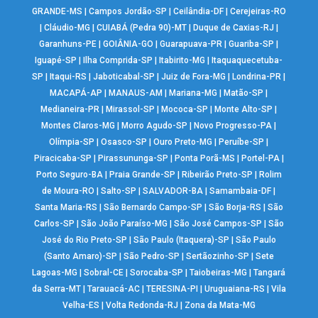
GRANDE-MS
|
Campos Jordão-SP
|
Ceilândia-DF
|
Cerejeiras-RO
|
Cláudio-MG
|
CUIABÁ (Pedra 90)-MT
|
Duque de Caxias-RJ
|
Garanhuns-PE
|
GOIÂNIA-GO
|
Guarapuava-PR
|
Guariba-SP
|
Iguapé-SP
|
Ilha Comprida-SP
|
Itabirito-MG
|
Itaquaquecetuba-
SP
|
Itaqui-RS
|
Jaboticabal-SP
|
Juiz de Fora-MG
|
Londrina-PR
|
MACAPÁ-AP
|
MANAUS-AM
|
Mariana-MG
|
Matão-SP
|
Medianeira-PR
|
Mirassol-SP
|
Mococa-SP
|
Monte Alto-SP
|
Montes Claros-MG
|
Morro Agudo-SP
|
Novo Progresso-PA
|
Olímpia-SP
|
Osasco-SP
|
Ouro Preto-MG
|
Peruíbe-SP
|
Piracicaba-SP
|
Pirassununga-SP
|
Ponta Porã-MS
|
Portel-PA
|
Porto Seguro-BA
|
Praia Grande-SP
|
Ribeirão Preto-SP
|
Rolim
de Moura-RO
|
Salto-SP
|
SALVADOR-BA
|
Samambaia-DF
|
Santa Maria-RS
|
São Bernardo Campo-SP
|
São Borja-RS
|
São
Carlos-SP
|
São João Paraíso-MG
|
São José Campos-SP
|
São
José do Rio Preto-SP
|
São Paulo (Itaquera)-SP
|
São Paulo
(Santo Amaro)-SP
|
São Pedro-SP
|
Sertãozinho-SP
|
Sete
Lagoas-MG
|
Sobral-CE
|
Sorocaba-SP
|
Taiobeiras-MG
|
Tangará
da Serra-MT
|
Tarauacá-AC
|
TERESINA-PI
|
Uruguaiana-RS
|
Vila
Velha-ES
|
Volta Redonda-RJ
|
Zona da Mata-MG