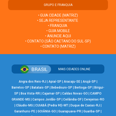
GRUPO E FRANQUIA
• GUIA CIDADE (MATRIZ)
• SEJA REPRESENTANTE
• FRANQUIA
• GUIA MOBILE
• ANUNCIE AQUI
• CONTATO (SÃO CAETANO DO SUL-SP)
• CONTATO (MATRIZ)
MAIS CIDADES ONLINE
Angra dos Reis-RJ
|
Apiaí-SP
|
Aracaju-SE
|
Arujá-SP
|
Barretos-SP
|
Batatais-SP
|
Bebedouro-SP
|
Bertioga-SP
|
Birigui-
SP
|
Boa Vista-RR
|
Cajamar-SP
|
Caldas Novas-GO
|
CAMPO
GRANDE-MS
|
Campos Jordão-SP
|
Ceilândia-DF
|
Cerejeiras-RO
|
Cláudio-MG
|
CUIABÁ (Pedra 90)-MT
|
Duque de Caxias-RJ
|
Garanhuns-PE
|
GOIÂNIA-GO
|
Guarapuava-PR
|
Guariba-SP
|