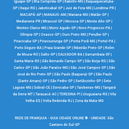
Iguapé-SP
|
Ilha Comprida-SP
|
Itabirito-MG
|
Itaquaquecetuba-
SP
|
Itaqui-RS
|
Jaboticabal-SP
|
Juiz de Fora-MG
|
Londrina-PR
|
MACAPÁ-AP
|
MANAUS-AM
|
Mariana-MG
|
Matão-SP
|
Medianeira-PR
|
Mirassol-SP
|
Mococa-SP
|
Monte Alto-SP
|
Montes Claros-MG
|
Morro Agudo-SP
|
Novo Progresso-PA
|
Olímpia-SP
|
Osasco-SP
|
Ouro Preto-MG
|
Peruíbe-SP
|
Piracicaba-SP
|
Pirassununga-SP
|
Ponta Porã-MS
|
Portel-PA
|
Porto Seguro-BA
|
Praia Grande-SP
|
Ribeirão Preto-SP
|
Rolim
de Moura-RO
|
Salto-SP
|
SALVADOR-BA
|
Samambaia-DF
|
Santa Maria-RS
|
São Bernardo Campo-SP
|
São Borja-RS
|
São
Carlos-SP
|
São João Paraíso-MG
|
São José Campos-SP
|
São
José do Rio Preto-SP
|
São Paulo (Itaquera)-SP
|
São Paulo
(Santo Amaro)-SP
|
São Pedro-SP
|
Sertãozinho-SP
|
Sete
Lagoas-MG
|
Sobral-CE
|
Sorocaba-SP
|
Taiobeiras-MG
|
Tangará
da Serra-MT
|
Tarauacá-AC
|
TERESINA-PI
|
Uruguaiana-RS
|
Vila
Velha-ES
|
Volta Redonda-RJ
|
Zona da Mata-MG
REDE DE FRANQUIA - GUIA CIDADE ONLINE ® - UNIDADE: São
Caetano do Sul-SP