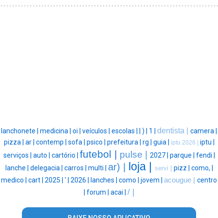
dentista |
lanchonete |
medicina |
oi |
veículos |
escolas |
|
) |
1 |
camera |
pizza |
ar |
contemp |
sofa |
psico |
prefeitura |
rg |
guia |
iptu |
iptu 2026 |
futebol |
pulse |
serviços |
auto |
cartório |
2027 |
parque |
fendi |
loja |
ar) |
lanche |
delegacia |
carros |
multi |
pizz |
como, |
servi |
medico |
cart |
2025 |
' |
2026 |
lanches |
como |
jovem |
acougue |
centro
/ |
|
forum |
acai |