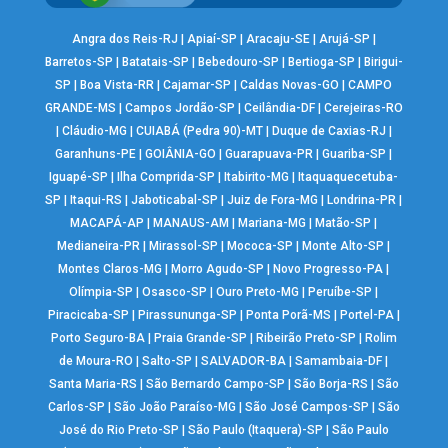
Angra dos Reis-RJ
|
Apiaí-SP
|
Aracaju-SE
|
Arujá-SP
|
Barretos-SP
|
Batatais-SP
|
Bebedouro-SP
|
Bertioga-SP
|
Birigui-
SP
|
Boa Vista-RR
|
Cajamar-SP
|
Caldas Novas-GO
|
CAMPO
GRANDE-MS
|
Campos Jordão-SP
|
Ceilândia-DF
|
Cerejeiras-RO
|
Cláudio-MG
|
CUIABÁ (Pedra 90)-MT
|
Duque de Caxias-RJ
|
Garanhuns-PE
|
GOIÂNIA-GO
|
Guarapuava-PR
|
Guariba-SP
|
Iguapé-SP
|
Ilha Comprida-SP
|
Itabirito-MG
|
Itaquaquecetuba-
SP
|
Itaqui-RS
|
Jaboticabal-SP
|
Juiz de Fora-MG
|
Londrina-PR
|
MACAPÁ-AP
|
MANAUS-AM
|
Mariana-MG
|
Matão-SP
|
Medianeira-PR
|
Mirassol-SP
|
Mococa-SP
|
Monte Alto-SP
|
Montes Claros-MG
|
Morro Agudo-SP
|
Novo Progresso-PA
|
Olímpia-SP
|
Osasco-SP
|
Ouro Preto-MG
|
Peruíbe-SP
|
Piracicaba-SP
|
Pirassununga-SP
|
Ponta Porã-MS
|
Portel-PA
|
Porto Seguro-BA
|
Praia Grande-SP
|
Ribeirão Preto-SP
|
Rolim
de Moura-RO
|
Salto-SP
|
SALVADOR-BA
|
Samambaia-DF
|
Santa Maria-RS
|
São Bernardo Campo-SP
|
São Borja-RS
|
São
Carlos-SP
|
São João Paraíso-MG
|
São José Campos-SP
|
São
José do Rio Preto-SP
|
São Paulo (Itaquera)-SP
|
São Paulo