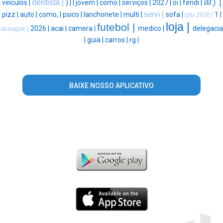
ar) |
dentista |
veículos |
) |
|
jovem |
como |
serviços |
2027 |
oi |
fendi |
pizz |
auto |
como, |
psico |
lanchonete |
multi |
servi |
sofa |
1 |
iptu 2026 |
loja |
futebol |
2026 |
acai |
camera |
medico |
delegacia
acougue |
|
guia |
carros |
rg |
BAIXE NOSSO APLICATIVO