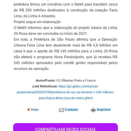
prefeitura firmou um convênio com o Metrô para transferir cerca
de R$ 200 milhões destinados à construção da estação Faria
Lima, da Linha 4-Amarela.
Projeto segue em elaboração
O Metrô informou que a elaboração do projeto básico da Linha
20-Rosa deve ser concluída no início de 2027.
Em nota, a Prefeitura de São Paulo afirmou que a Operação
Urbana Faria Lima tem atualmente mais de R$ 4,8 bilhões em
caixa e que o aporte de R$ 140 milhões para a Linha 20-Rosa
não afetará o programa Nova Paraisópolis, que já recebeu R$
545 milhões aprovados pelo comitê gestor responsável pelos
recursos da operação.
Autor/Fonte:
G1 Ribeirao Preto e Franca
Link Referência:
https://g1.globo.com/sp/sao-
paulo/noticia/2026/07/08/prefeitura-de-sp-vai-destinar-r-140-milhoes-
para-futura-linha-rosa-do-metro.ghtml
Contato
Imprimir
Voltar
COMPARTILHAR REDES SOCIAIS