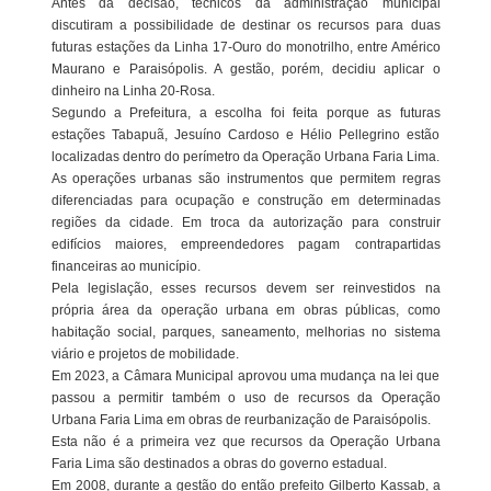
Antes da decisão, técnicos da administração municipal
discutiram a possibilidade de destinar os recursos para duas
futuras estações da Linha 17-Ouro do monotrilho, entre Américo
Maurano e Paraisópolis. A gestão, porém, decidiu aplicar o
dinheiro na Linha 20-Rosa.
Segundo a Prefeitura, a escolha foi feita porque as futuras
estações Tabapuã, Jesuíno Cardoso e Hélio Pellegrino estão
localizadas dentro do perímetro da Operação Urbana Faria Lima.
As operações urbanas são instrumentos que permitem regras
diferenciadas para ocupação e construção em determinadas
regiões da cidade. Em troca da autorização para construir
edifícios maiores, empreendedores pagam contrapartidas
financeiras ao município.
Pela legislação, esses recursos devem ser reinvestidos na
própria área da operação urbana em obras públicas, como
habitação social, parques, saneamento, melhorias no sistema
viário e projetos de mobilidade.
Em 2023, a Câmara Municipal aprovou uma mudança na lei que
passou a permitir também o uso de recursos da Operação
Urbana Faria Lima em obras de reurbanização de Paraisópolis.
Esta não é a primeira vez que recursos da Operação Urbana
Faria Lima são destinados a obras do governo estadual.
Em 2008, durante a gestão do então prefeito Gilberto Kassab, a