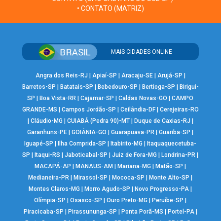
• CONTATO (MATRIZ)
MAIS CIDADES ONLINE
Angra dos Reis-RJ
|
Apiaí-SP
|
Aracaju-SE
|
Arujá-SP
|
Barretos-SP
|
Batatais-SP
|
Bebedouro-SP
|
Bertioga-SP
|
Birigui-
SP
|
Boa Vista-RR
|
Cajamar-SP
|
Caldas Novas-GO
|
CAMPO
GRANDE-MS
|
Campos Jordão-SP
|
Ceilândia-DF
|
Cerejeiras-RO
|
Cláudio-MG
|
CUIABÁ (Pedra 90)-MT
|
Duque de Caxias-RJ
|
Garanhuns-PE
|
GOIÂNIA-GO
|
Guarapuava-PR
|
Guariba-SP
|
Iguapé-SP
|
Ilha Comprida-SP
|
Itabirito-MG
|
Itaquaquecetuba-
SP
|
Itaqui-RS
|
Jaboticabal-SP
|
Juiz de Fora-MG
|
Londrina-PR
|
MACAPÁ-AP
|
MANAUS-AM
|
Mariana-MG
|
Matão-SP
|
Medianeira-PR
|
Mirassol-SP
|
Mococa-SP
|
Monte Alto-SP
|
Montes Claros-MG
|
Morro Agudo-SP
|
Novo Progresso-PA
|
Olímpia-SP
|
Osasco-SP
|
Ouro Preto-MG
|
Peruíbe-SP
|
Piracicaba-SP
|
Pirassununga-SP
|
Ponta Porã-MS
|
Portel-PA
|