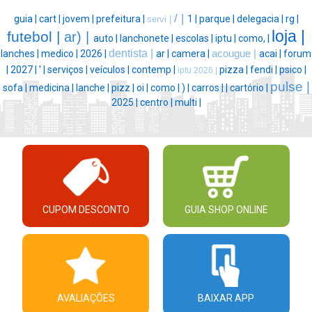
/ |
guia |
cart |
jovem |
prefeitura |
1 |
parque |
delegacia |
rg |
servi |
loja |
futebol |
ar) |
auto |
lanchonete |
escolas |
iptu |
como, |
dentista |
lanches |
medico |
2026 |
ar |
camera |
acougue |
acai |
forum
|
2027 |
' |
serviços |
veículos |
contemp |
pizza |
fendi |
psico |
iptu 2026 |
pulse |
sofa |
medicina |
lanche |
pizz |
oi |
como |
) |
carros |
|
cartório |
2025 |
centro |
multi |
CUPOM DESCONTO
GUIA SHOP ONLINE
AVALIAÇÕES
BAIXAR APP