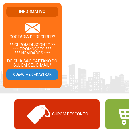
INFORMATIVO
GOSTARIA DE RECEBER?
** CUPOM DESCONTO **
*** PROMOÇÕES ***
*** NOVIDADES ***
DO GUIA SÃO CAETANO DO
SUL EM SEU E-MAIL?
CUPOM DESCONTO