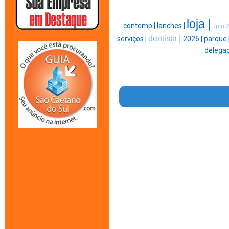
loja |
contemp |
lanches |
iptu 
dentista |
serviços |
2026 |
parque 
delegac