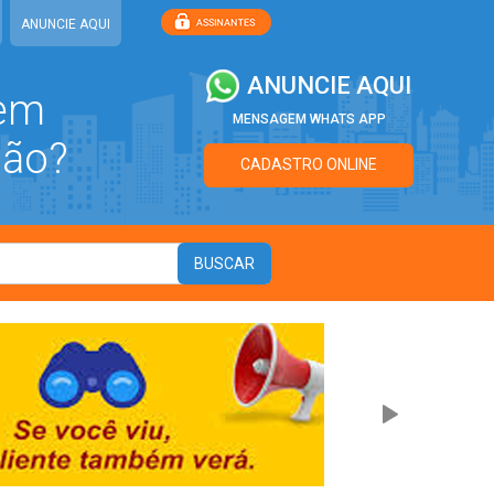
ANUNCIE AQUI
ANUNCIE AQUI
 em
MENSAGEM WHATS APP
ião?
CADASTRO ONLINE