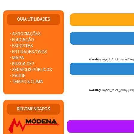
GUIA UTILIDADES
• ASSOCIAÇÕES
• EDUCAÇÃO
• ESPORTES
• ENTIDADES/ONGS
• MAPA
Warning
: mysql_fetch_array() ex
• BUSCA CEP
• SERVIÇOS PÚBLICOS
• SAÚDE
• TEMPO & CLIMA
Warning
: mysql_fetch_array() ex
RECOMENDADOS