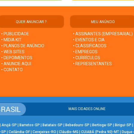
QUER ANUNCIAR ?
MEU ANÚNCIO
• PUBLICIDADE
• ASSINANTES (EMPRESARIAL)
• MÍDIA KIT
• EVENTOS E CIA
• PLANOS DE ANÚNCIO
• CLASSIFICADOS
• WEB SITES
• EMPREGOS
• DEPOIMENTOS
• CURRÍCULOS
• ANUNCIE AQUI
• REPRESENTANTES
• CONTATO
MAIS CIDADES ONLINE
|
Arujá-SP
|
Barretos-SP
|
Batatais-SP
|
Bebedouro-SP
|
Bertioga-SP
|
Birigui-SP
|
-SP
|
Ceilândia-DF
|
Cerejeiras-RO
|
Cláudio-MG
|
CUIABÁ (Pedra 90)-MT
|
Duque 