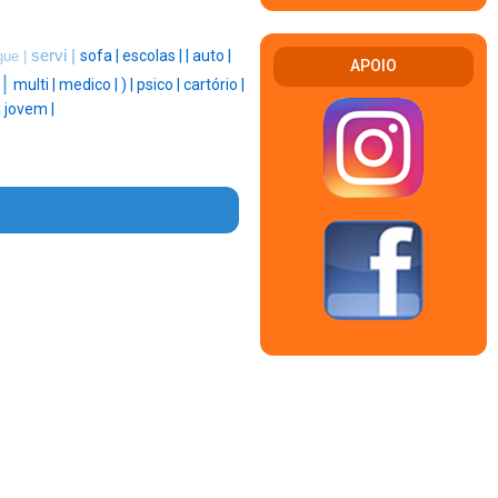
servi |
sofa |
escolas |
|
auto |
gue |
APOIO
 |
multi |
medico |
) |
psico |
cartório |
|
jovem |