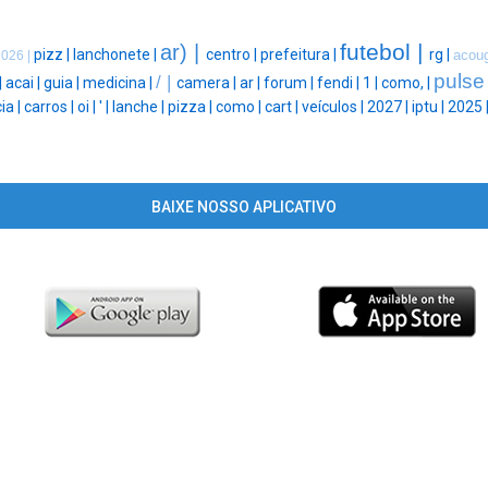
futebol |
ar) |
pizz |
lanchonete |
centro |
prefeitura |
rg |
acou
2026 |
pulse
/ |
|
acai |
guia |
medicina |
camera |
ar |
forum |
fendi |
1 |
como, |
ia |
carros |
oi |
' |
lanche |
pizza |
como |
cart |
veículos |
2027 |
iptu |
2025 
BAIXE NOSSO APLICATIVO