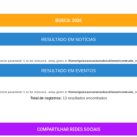
BUSCA: 2026
RESULTADO EM NOTÍCIAS
pects parameter 1 to be resource, array given in
/home/guiasaocaetanodosul/www/conteudo_r
RESULTADO EM EVENTOS
pects parameter 1 to be resource, array given in
/home/guiasaocaetanodosul/www/conteudo_r
Total de registros:
13 resultados encontrados
COMPARTILHAR REDES SOCIAIS