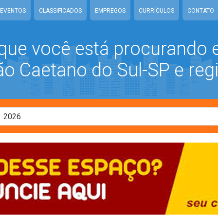
EVENTOS
CLASSIFICADOS
EMPREGOS
CURRÍCULOS
CONTATO
que você está procurando
 Caetano do Sul-SP e reg