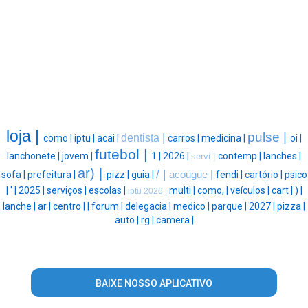
loja |
pulse |
dentista |
como |
iptu |
acai |
carros |
medicina |
oi |
futebol |
lanchonete |
jovem |
1 |
2026 |
contemp |
lanches |
servi |
ar) |
/ |
sofa |
prefeitura |
pizz |
guia |
acougue |
fendi |
cartório |
psico
|
' |
2025 |
serviços |
escolas |
multi |
como, |
veículos |
cart |
) |
iptu 2026 |
lanche |
ar |
centro |
|
forum |
delegacia |
medico |
parque |
2027 |
pizza |
auto |
rg |
camera |
BAIXE NOSSO APLICATIVO