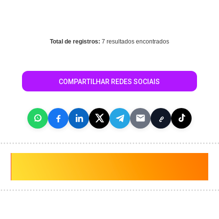
Warning
: mysql_fetch_array() expects parameter 1 to be
resource, array given in
/home/guiasaocaetanodosul/www/conteudo_resultado_busca.
on line
344
Total de registros:
7 resultados encontrados
COMPARTILHAR REDES SOCIAIS