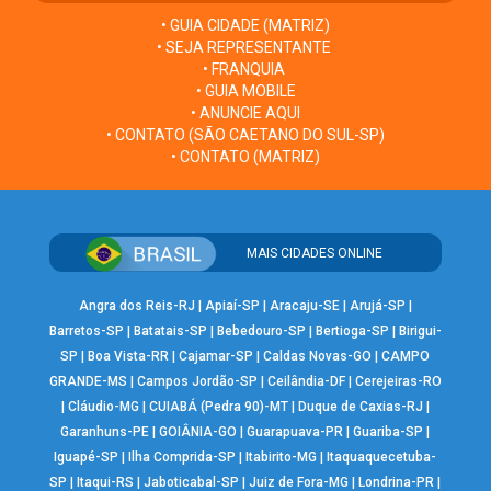
• GUIA CIDADE (MATRIZ)
• SEJA REPRESENTANTE
• FRANQUIA
• GUIA MOBILE
• ANUNCIE AQUI
• CONTATO (SÃO CAETANO DO SUL-SP)
• CONTATO (MATRIZ)
MAIS CIDADES ONLINE
Angra dos Reis-RJ
|
Apiaí-SP
|
Aracaju-SE
|
Arujá-SP
|
Barretos-SP
|
Batatais-SP
|
Bebedouro-SP
|
Bertioga-SP
|
Birigui-
SP
|
Boa Vista-RR
|
Cajamar-SP
|
Caldas Novas-GO
|
CAMPO
GRANDE-MS
|
Campos Jordão-SP
|
Ceilândia-DF
|
Cerejeiras-RO
|
Cláudio-MG
|
CUIABÁ (Pedra 90)-MT
|
Duque de Caxias-RJ
|
Garanhuns-PE
|
GOIÂNIA-GO
|
Guarapuava-PR
|
Guariba-SP
|
Iguapé-SP
|
Ilha Comprida-SP
|
Itabirito-MG
|
Itaquaquecetuba-
SP
|
Itaqui-RS
|
Jaboticabal-SP
|
Juiz de Fora-MG
|
Londrina-PR
|