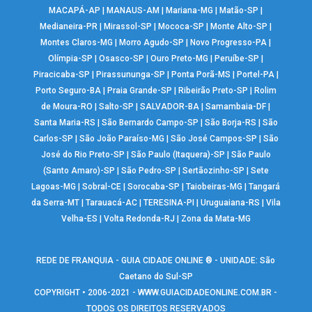
MACAPÁ-AP
|
MANAUS-AM
|
Mariana-MG
|
Matão-SP
|
Medianeira-PR
|
Mirassol-SP
|
Mococa-SP
|
Monte Alto-SP
|
Montes Claros-MG
|
Morro Agudo-SP
|
Novo Progresso-PA
|
Olímpia-SP
|
Osasco-SP
|
Ouro Preto-MG
|
Peruíbe-SP
|
Piracicaba-SP
|
Pirassununga-SP
|
Ponta Porã-MS
|
Portel-PA
|
Porto Seguro-BA
|
Praia Grande-SP
|
Ribeirão Preto-SP
|
Rolim
de Moura-RO
|
Salto-SP
|
SALVADOR-BA
|
Samambaia-DF
|
Santa Maria-RS
|
São Bernardo Campo-SP
|
São Borja-RS
|
São
Carlos-SP
|
São João Paraíso-MG
|
São José Campos-SP
|
São
José do Rio Preto-SP
|
São Paulo (Itaquera)-SP
|
São Paulo
(Santo Amaro)-SP
|
São Pedro-SP
|
Sertãozinho-SP
|
Sete
Lagoas-MG
|
Sobral-CE
|
Sorocaba-SP
|
Taiobeiras-MG
|
Tangará
da Serra-MT
|
Tarauacá-AC
|
TERESINA-PI
|
Uruguaiana-RS
|
Vila
Velha-ES
|
Volta Redonda-RJ
|
Zona da Mata-MG
REDE DE FRANQUIA - GUIA CIDADE ONLINE ® - UNIDADE: São
Caetano do Sul-SP
COPYRIGHT • 2006-2021 -
WWW.GUIACIDADEONLINE.COM.BR
-
TODOS OS DIREITOS RESERVADOS