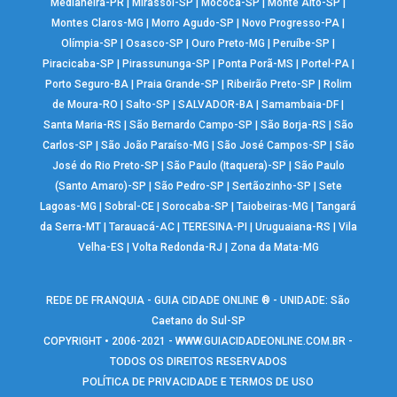
Medianeira-PR
|
Mirassol-SP
|
Mococa-SP
|
Monte Alto-SP
|
Montes Claros-MG
|
Morro Agudo-SP
|
Novo Progresso-PA
|
Olímpia-SP
|
Osasco-SP
|
Ouro Preto-MG
|
Peruíbe-SP
|
Piracicaba-SP
|
Pirassununga-SP
|
Ponta Porã-MS
|
Portel-PA
|
Porto Seguro-BA
|
Praia Grande-SP
|
Ribeirão Preto-SP
|
Rolim
de Moura-RO
|
Salto-SP
|
SALVADOR-BA
|
Samambaia-DF
|
Santa Maria-RS
|
São Bernardo Campo-SP
|
São Borja-RS
|
São
Carlos-SP
|
São João Paraíso-MG
|
São José Campos-SP
|
São
José do Rio Preto-SP
|
São Paulo (Itaquera)-SP
|
São Paulo
(Santo Amaro)-SP
|
São Pedro-SP
|
Sertãozinho-SP
|
Sete
Lagoas-MG
|
Sobral-CE
|
Sorocaba-SP
|
Taiobeiras-MG
|
Tangará
da Serra-MT
|
Tarauacá-AC
|
TERESINA-PI
|
Uruguaiana-RS
|
Vila
Velha-ES
|
Volta Redonda-RJ
|
Zona da Mata-MG
REDE DE FRANQUIA - GUIA CIDADE ONLINE ® - UNIDADE: São
Caetano do Sul-SP
COPYRIGHT • 2006-2021 -
WWW.GUIACIDADEONLINE.COM.BR
-
TODOS OS DIREITOS RESERVADOS
POLÍTICA DE PRIVACIDADE E TERMOS DE USO