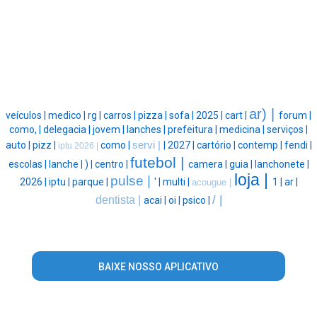
ar) |
veículos |
medico |
rg |
carros |
pizza |
sofa |
2025 |
cart |
forum |
como, |
delegacia |
jovem |
lanches |
prefeitura |
medicina |
serviços |
auto |
pizz |
como |
servi |
|
2027 |
cartório |
contemp |
fendi |
iptu 2026 |
futebol |
escolas |
lanche |
) |
centro |
camera |
guia |
lanchonete |
loja |
pulse |
2026 |
iptu |
parque |
' |
multi |
1 |
ar |
acougue |
/ |
dentista |
acai |
oi |
psico |
BAIXE NOSSO APLICATIVO