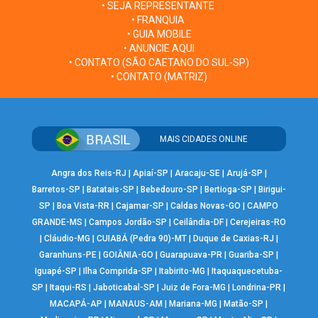
• SEJA REPRESENTANTE
• FRANQUIA
• GUIA MOBILE
• ANUNCIE AQUI
• CONTATO (SÃO CAETANO DO SUL-SP)
• CONTATO (MATRIZ)
MAIS CIDADES ONLINE
Angra dos Reis-RJ
|
Apiaí-SP
|
Aracaju-SE
|
Arujá-SP
|
Barretos-SP
|
Batatais-SP
|
Bebedouro-SP
|
Bertioga-SP
|
Birigui-
SP
|
Boa Vista-RR
|
Cajamar-SP
|
Caldas Novas-GO
|
CAMPO
GRANDE-MS
|
Campos Jordão-SP
|
Ceilândia-DF
|
Cerejeiras-RO
|
Cláudio-MG
|
CUIABÁ (Pedra 90)-MT
|
Duque de Caxias-RJ
|
Garanhuns-PE
|
GOIÂNIA-GO
|
Guarapuava-PR
|
Guariba-SP
|
Iguapé-SP
|
Ilha Comprida-SP
|
Itabirito-MG
|
Itaquaquecetuba-
SP
|
Itaqui-RS
|
Jaboticabal-SP
|
Juiz de Fora-MG
|
Londrina-PR
|
MACAPÁ-AP
|
MANAUS-AM
|
Mariana-MG
|
Matão-SP
|