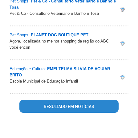
Pet Shops:
Pet & Co - Consultório Veterinário e Banho e
Tosa
Pet & Co - Consultório Veterinário e Banho e Tosa
Pet Shops:
PLANET DOG BOUTIQUE PET
Agora, localizada no melhor shopping da região do ABC
você encon
Educação e Cultura:
EMEI TELMA SILVIA DE AGUIAR
BRITO
Escola Municipal de Educação Infantil
RESULTADO EM NOTÍCIAS
Warning
: mysql_fetch_array() expects parameter 1 to be
resource, array given in