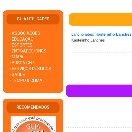
GUIA UTILIDADES
• ASSOCIAÇÕES
Lanchonetes:
Kastelinho Lanches
• EDUCAÇÃO
Kastelinho Lanches
• ESPORTES
• ENTIDADES/ONGS
• MAPA
• BUSCA CEP
• SERVIÇOS PÚBLICOS
• SAÚDE
• TEMPO & CLIMA
RECOMENDADOS