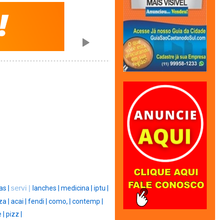
as |
servi |
lanches |
medicina |
iptu |
za |
acai |
fendi |
como, |
contemp |
 |
pizz |