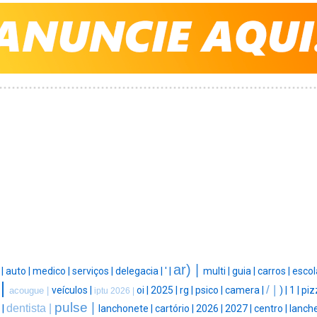
ar) |
|
auto |
medico |
serviços |
delegacia |
' |
multi |
guia |
carros |
escol
 |
/ |
veículos |
oi |
2025 |
rg |
psico |
camera |
) |
1 |
piz
acougue |
iptu 2026 |
pulse |
dentista |
 |
lanchonete |
cartório |
2026 |
2027 |
centro |
lanche