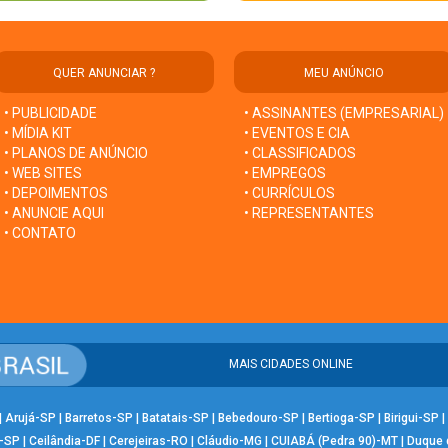
QUER ANUNCIAR ?
MEU ANÚNCIO
• PUBLICIDADE
• ASSINANTES (EMPRESARIAL)
• MÍDIA KIT
• EVENTOS E CIA
• PLANOS DE ANÚNCIO
• CLASSIFICADOS
• WEB SITES
• EMPREGOS
• DEPOIMENTOS
• CURRÍCULOS
• ANUNCIE AQUI
• REPRESENTANTES
• CONTATO
MAIS CIDADES ONLINE
|
Arujá-SP
|
Barretos-SP
|
Batatais-SP
|
Bebedouro-SP
|
Bertioga-SP
|
Birigui-SP
|
-SP
|
Ceilândia-DF
|
Cerejeiras-RO
|
Cláudio-MG
|
CUIABÁ (Pedra 90)-MT
|
Duque 