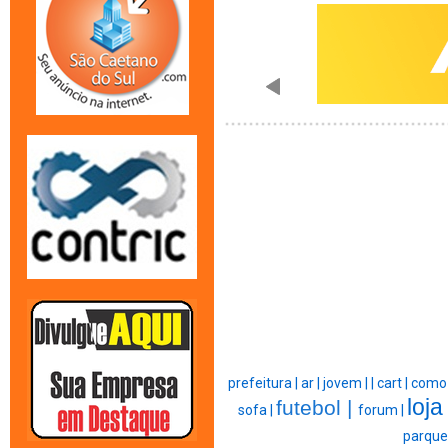
prefeitura |
ar |
jovem |
|
cart |
como 
loja
futebol |
sofa |
forum |
parque