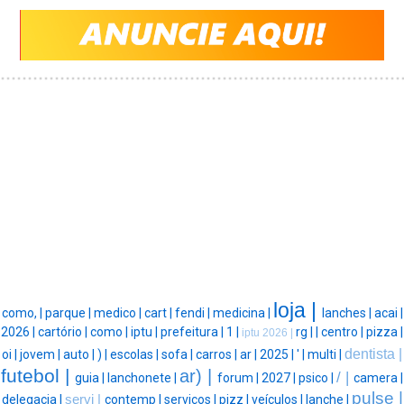
loja |
como, |
parque |
medico |
cart |
fendi |
medicina |
lanches |
acai |
2026 |
cartório |
como |
iptu |
prefeitura |
1 |
rg |
|
centro |
pizza |
iptu 2026 |
dentista |
oi |
jovem |
auto |
) |
escolas |
sofa |
carros |
ar |
2025 |
' |
multi |
futebol |
ar) |
/ |
guia |
lanchonete |
forum |
2027 |
psico |
camera |
pulse |
delegacia |
servi |
contemp |
serviços |
pizz |
veículos |
lanche |