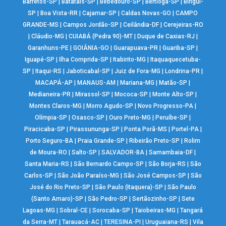
Barretos-SP
|
Batatais-SP
|
Bebedouro-SP
|
Bertioga-SP
|
Birigui-
SP
|
Boa Vista-RR
|
Cajamar-SP
|
Caldas Novas-GO
|
CAMPO
GRANDE-MS
|
Campos Jordão-SP
|
Ceilândia-DF
|
Cerejeiras-RO
|
Cláudio-MG
|
CUIABÁ (Pedra 90)-MT
|
Duque de Caxias-RJ
|
Garanhuns-PE
|
GOIÂNIA-GO
|
Guarapuava-PR
|
Guariba-SP
|
Iguapé-SP
|
Ilha Comprida-SP
|
Itabirito-MG
|
Itaquaquecetuba-
SP
|
Itaqui-RS
|
Jaboticabal-SP
|
Juiz de Fora-MG
|
Londrina-PR
|
MACAPÁ-AP
|
MANAUS-AM
|
Mariana-MG
|
Matão-SP
|
Medianeira-PR
|
Mirassol-SP
|
Mococa-SP
|
Monte Alto-SP
|
Montes Claros-MG
|
Morro Agudo-SP
|
Novo Progresso-PA
|
Olímpia-SP
|
Osasco-SP
|
Ouro Preto-MG
|
Peruíbe-SP
|
Piracicaba-SP
|
Pirassununga-SP
|
Ponta Porã-MS
|
Portel-PA
|
Porto Seguro-BA
|
Praia Grande-SP
|
Ribeirão Preto-SP
|
Rolim
de Moura-RO
|
Salto-SP
|
SALVADOR-BA
|
Samambaia-DF
|
Santa Maria-RS
|
São Bernardo Campo-SP
|
São Borja-RS
|
São
Carlos-SP
|
São João Paraíso-MG
|
São José Campos-SP
|
São
José do Rio Preto-SP
|
São Paulo (Itaquera)-SP
|
São Paulo
(Santo Amaro)-SP
|
São Pedro-SP
|
Sertãozinho-SP
|
Sete
Lagoas-MG
|
Sobral-CE
|
Sorocaba-SP
|
Taiobeiras-MG
|
Tangará
da Serra-MT
|
Tarauacá-AC
|
TERESINA-PI
|
Uruguaiana-RS
|
Vila