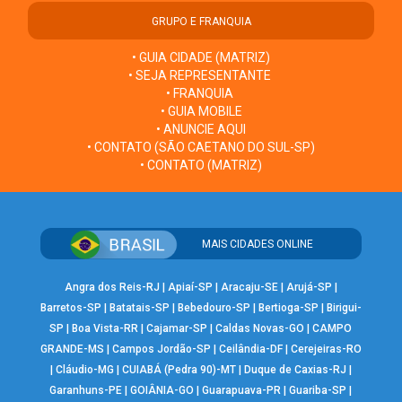
GRUPO E FRANQUIA
• GUIA CIDADE (MATRIZ)
• SEJA REPRESENTANTE
• FRANQUIA
• GUIA MOBILE
• ANUNCIE AQUI
• CONTATO (SÃO CAETANO DO SUL-SP)
• CONTATO (MATRIZ)
MAIS CIDADES ONLINE
Angra dos Reis-RJ
|
Apiaí-SP
|
Aracaju-SE
|
Arujá-SP
|
Barretos-SP
|
Batatais-SP
|
Bebedouro-SP
|
Bertioga-SP
|
Birigui-
SP
|
Boa Vista-RR
|
Cajamar-SP
|
Caldas Novas-GO
|
CAMPO
GRANDE-MS
|
Campos Jordão-SP
|
Ceilândia-DF
|
Cerejeiras-RO
|
Cláudio-MG
|
CUIABÁ (Pedra 90)-MT
|
Duque de Caxias-RJ
|
Garanhuns-PE
|
GOIÂNIA-GO
|
Guarapuava-PR
|
Guariba-SP
|