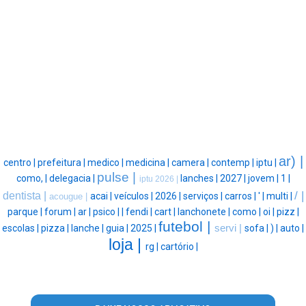
ar) |
centro |
prefeitura |
medico |
medicina |
camera |
contemp |
iptu |
pulse |
como, |
delegacia |
lanches |
2027 |
jovem |
1 |
iptu 2026 |
/ |
dentista |
acai |
veículos |
2026 |
serviços |
carros |
' |
multi |
acougue |
parque |
forum |
ar |
psico |
|
fendi |
cart |
lanchonete |
como |
oi |
pizz |
futebol |
escolas |
pizza |
lanche |
guia |
2025 |
servi |
sofa |
) |
auto |
loja |
rg |
cartório |