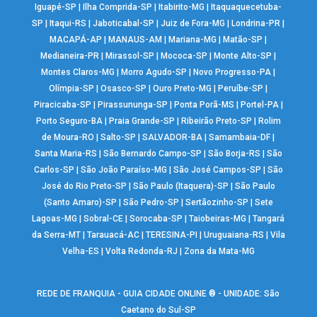
Iguapé-SP
|
Ilha Comprida-SP
|
Itabirito-MG
|
Itaquaquecetuba-
SP
|
Itaqui-RS
|
Jaboticabal-SP
|
Juiz de Fora-MG
|
Londrina-PR
|
MACAPÁ-AP
|
MANAUS-AM
|
Mariana-MG
|
Matão-SP
|
Medianeira-PR
|
Mirassol-SP
|
Mococa-SP
|
Monte Alto-SP
|
Montes Claros-MG
|
Morro Agudo-SP
|
Novo Progresso-PA
|
Olímpia-SP
|
Osasco-SP
|
Ouro Preto-MG
|
Peruíbe-SP
|
Piracicaba-SP
|
Pirassununga-SP
|
Ponta Porã-MS
|
Portel-PA
|
Porto Seguro-BA
|
Praia Grande-SP
|
Ribeirão Preto-SP
|
Rolim
de Moura-RO
|
Salto-SP
|
SALVADOR-BA
|
Samambaia-DF
|
Santa Maria-RS
|
São Bernardo Campo-SP
|
São Borja-RS
|
São
Carlos-SP
|
São João Paraíso-MG
|
São José Campos-SP
|
São
José do Rio Preto-SP
|
São Paulo (Itaquera)-SP
|
São Paulo
(Santo Amaro)-SP
|
São Pedro-SP
|
Sertãozinho-SP
|
Sete
Lagoas-MG
|
Sobral-CE
|
Sorocaba-SP
|
Taiobeiras-MG
|
Tangará
da Serra-MT
|
Tarauacá-AC
|
TERESINA-PI
|
Uruguaiana-RS
|
Vila
Velha-ES
|
Volta Redonda-RJ
|
Zona da Mata-MG
REDE DE FRANQUIA - GUIA CIDADE ONLINE ® - UNIDADE: São
Caetano do Sul-SP