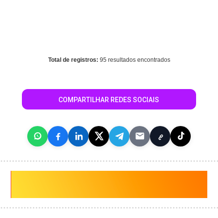
Warning
: mysql_fetch_array() expects parameter 1 to be
resource, array given in
/home/guiasaocaetanodosul/www/conteudo_resultado_busca.
on line
344
Total de registros:
95 resultados encontrados
COMPARTILHAR REDES SOCIAIS